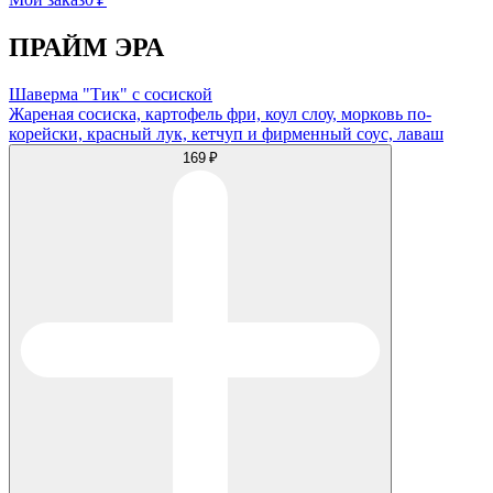
ПРАЙМ ЭРА
Шаверма "Тик" с сосиской
Жареная сосиска, картофель фри, коул слоу, морковь по-
корейски, красный лук, кетчуп и фирменный соус, лаваш
169 ₽