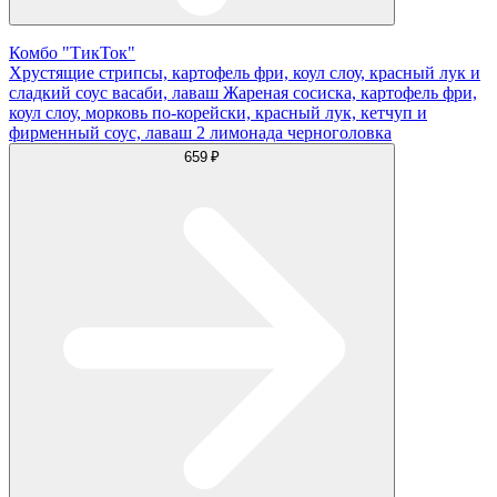
Комбо "ТикТок"
Хрустящие стрипсы, картофель фри, коул слоу, красный лук и
сладкий соус васаби, лаваш Жареная сосиска, картофель фри,
коул слоу, морковь по-корейски, красный лук, кетчуп и
фирменный соус, лаваш 2 лимонада черноголовка
659 ₽