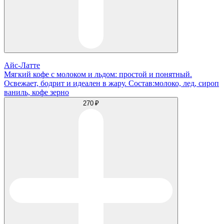
Айс-Латте
Мягкий кофе с молоком и льдом: простой и понятный.
Освежает, бодрит и идеален в жару. Состав:молоко, лед, сироп
ваниль, кофе зерно
270 ₽