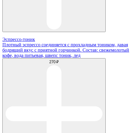
Эспрессо-тоник
Плотный эспрессо соединяется с прохладным тоником, давая
бодрящий вкус с приятной горчинкой. Состав: свежемолотый
кофе, вода питьевая, швепс тоник, лед
270 ₽