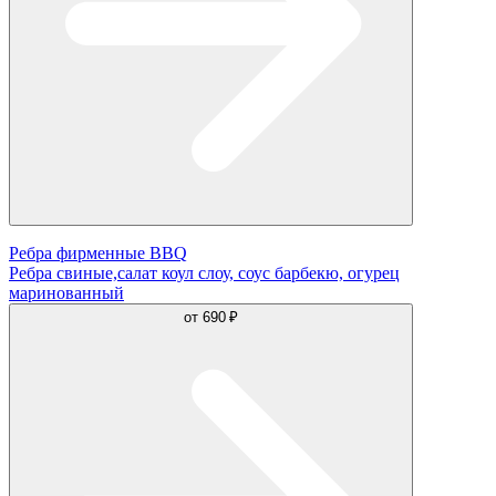
Ребра фирменные BBQ
Ребра свиные,салат коул слоу, соус барбекю, огурец
маринованный
от
690 ₽