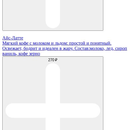
Айс-Латте
Мягкий кофе с молоком и льдом: простой и понятный.
Освежает, бодрит и идеален в жару. Состав:молоко, лед, сироп
ваниль, кофе зерно
270 ₽