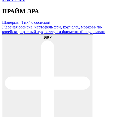
ПРАЙМ ЭРА
Шаверма "Тик" с сосиской
Жареная сосиска, картофель фри, коул слоу, морковь по-
корейски, красный лук, кетчуп и фирменный соус, лаваш
169 ₽