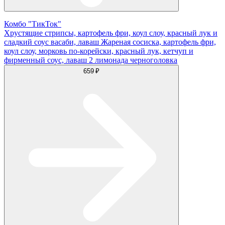
Комбо "ТикТок"
Хрустящие стрипсы, картофель фри, коул слоу, красный лук и
сладкий соус васаби, лаваш Жареная сосиска, картофель фри,
коул слоу, морковь по-корейски, красный лук, кетчуп и
фирменный соус, лаваш 2 лимонада черноголовка
659 ₽