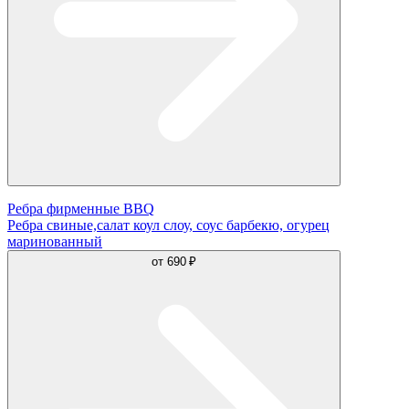
Ребра фирменные BBQ
Ребра свиные,салат коул слоу, соус барбекю, огурец
маринованный
от
690 ₽