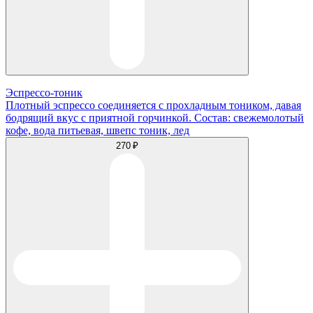
Эспрессо-тоник
Плотный эспрессо соединяется с прохладным тоником, давая
бодрящий вкус с приятной горчинкой. Состав: свежемолотый
кофе, вода питьевая, швепс тоник, лед
270 ₽