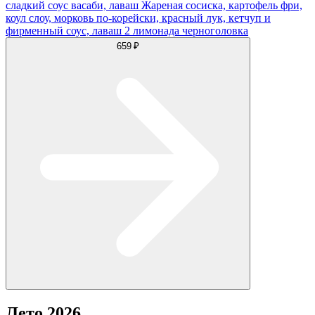
сладкий соус васаби, лаваш Жареная сосиска, картофель фри,
коул слоу, морковь по-корейски, красный лук, кетчуп и
фирменный соус, лаваш 2 лимонада черноголовка
659 ₽
Лето 2026