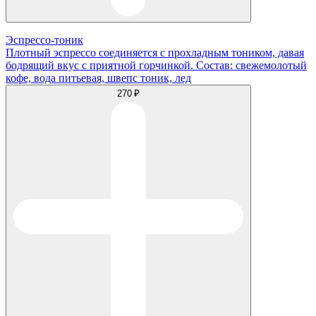
Эспрессо-тоник
Плотный эспрессо соединяется с прохладным тоником, давая
бодрящий вкус с приятной горчинкой. Состав: свежемолотый
кофе, вода питьевая, швепс тоник, лед
270 ₽