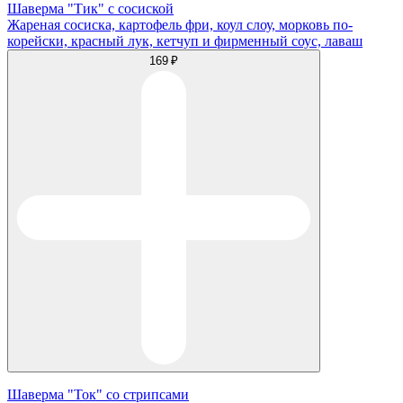
Шаверма "Тик" с сосиской
Жареная сосиска, картофель фри, коул слоу, морковь по-
корейски, красный лук, кетчуп и фирменный соус, лаваш
169 ₽
Шаверма "Ток" со стрипсами